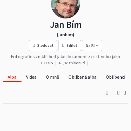
Jan Bím
(janbim)
Sledovat
Sdílet
Další
Fotografie vzniklé buď jako dokument z cest nebo jako
náhodná inspirace. Vždy nafoceny z radosti a pro radost.
133 alb
43,9k zhlédnutí
Alba
Videa
O mně
Oblíbená alba
Oblíbenci